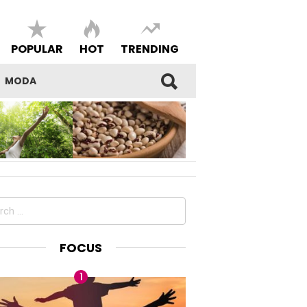
POPULAR
HOT
TRENDING
MODA
SI DEL
I FAGIOLI DI SARCONI IGP,
E E DELLA
BENESSERE E BELL’ESSERE
DEL PROPRIO
MADE IN LUCANIA
ch
FOCUS