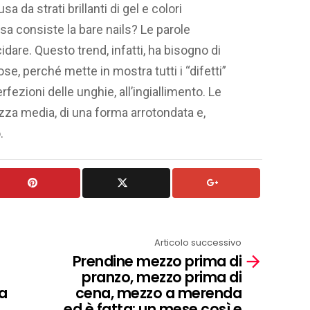
 da strati brillanti di gel e colori
osa consiste la bare nails? Le parole
cidare. Questo trend, infatti, ha bisogno di
se, perché mette in mostra tutti i “difetti”
erfezioni delle unghie, all’ingiallimento. Le
za media, di una forma arrotondata e,
.
Articolo successivo
Prendine mezzo prima di
pranzo, mezzo prima di
fa
cena, mezzo a merenda
ed è fatta: un mese così e