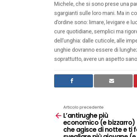
Michele, che si sono prese una pausa
sgargianti sulle loro mani. Ma in c
d’ordine sono: limare, levigare e lu
cure quotidiane, semplici ma rigoro
dell’unghia: dalle cuticole, alle imp
unghie dovranno essere di lunghez
soprattutto, avere un aspetto sano
Articolo precedente
See
L’antirughe più
more
economico (e bizzarro)
che agisce di notte e ti 
svegliare più giovane (e