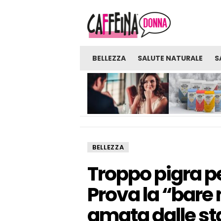
BELLEZZA
SALUTE NATURALE
S
NOVITÀ
GLI UOMINI SONO PRONTI
FARINE: UNA FON
PER UNA VERA RELAZIONE
SORPRENDENTE D
CON UNA RAGAZZA CHE
BENEFICI E BENES
LAVORA NELL’INDUSTRIA
DEGLI ADULTI?
BELLEZZA
Troppo pigra p
Prova la “bare n
amata dalle sta