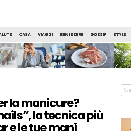
ALUTE
CASA
VIAGGI
BENESSERE
GOSSIP
STYLE
TE
VITAMINE: QUALE CURA È
PROSCIUTTO DI SAN
OCCUPAR
I
UTILE PER RECUPERARE
DANIELE: ALIMENTO
BENESSER
SERE
ENERGIA E ALLENTARE LA
PERFETTO PER LA TUA
SALUTE 
STANCHEZZA?
DIETA PRIMA DELL’ESTATE
CORPO
Sear
for:
er la manicure?
ails”, la tecnica più
r e le tue mani