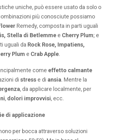
istiche uniche, può essere usato da solo o
 le combinazioni più conosciute possiamo
Flower
Remedy, composta in parti uguali
is, Stella di Betlemme
e
Cherry
Plum
; e
ti uguali da
Rock Rose, Impatiens,
herry Plum
e
Crab
Apple
.
rincipalmente come
effetto
calmante
azioni di
stress
e di
ansia
. Mentre la
ergenza
, da applicare localmente, per
oni
,
dolori
improvvisi
, ecc.
gie di applicazione
umono per bocca attraverso soluzioni