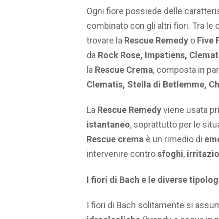
Ogni fiore possiede delle caratter
combinato con gli altri fiori. Tra
trovare la
Rescue
Remedy
o
Five
da
Rock Rose, Impatiens, Clemat
la
Rescue Crema
, composta in par
Clematis, Stella di Betlemme, C
La
Rescue
Remedy
viene usata p
istantaneo
, soprattutto per le situ
Rescue
crema
è un rimedio di
em
intervenire contro
sfoghi
,
irritazi
I fiori di Bach e le diverse tipolo
I fiori di Bach solitamente si ass