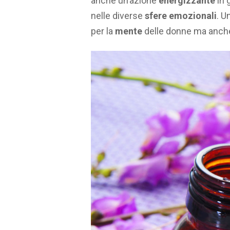
anche un’azione
energizzante
in 
nelle diverse
sfere
emozionali
. U
per la
mente
delle donne ma anche