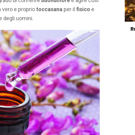
grado di conferire
buonumore
e agire così
n vero e proprio
toccasana
per il
fisico
e
 degli uomini.
R