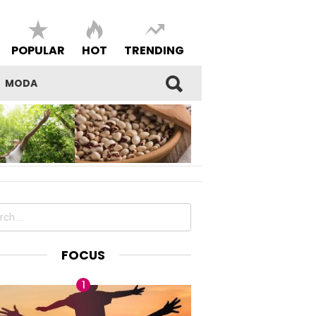
POPULAR
HOT
TRENDING
MODA
SI DEL
I FAGIOLI DI SARCONI IGP,
E E DELLA
BENESSERE E BELL’ESSERE
DEL PROPRIO
MADE IN LUCANIA
ch
FOCUS