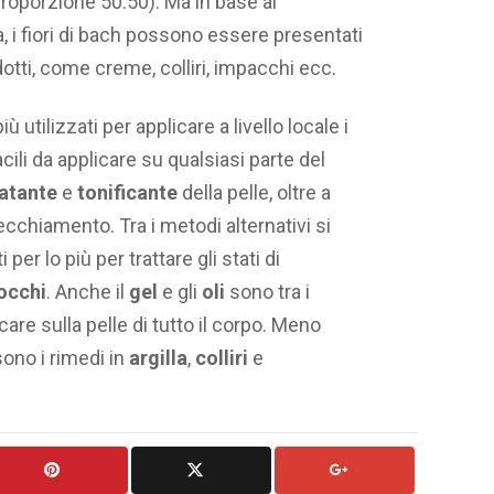
roporzione 50:50). Ma in base al
, i fiori di bach possono essere presentati
dotti, come creme, colliri, impacchi ecc.
ù utilizzati per applicare a livello locale i
Facili da applicare su qualsiasi parte del
ratante
e
tonificante
della pelle, oltre a
cchiamento. Tra i metodi alternativi si
ti per lo più per trattare gli stati di
occhi
. Anche il
gel
e gli
oli
sono tra i
icare sulla pelle di tutto il corpo. Meno
ono i rimedi in
argilla
,
colliri
e