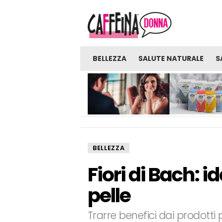
BELLEZZA
SALUTE NATURALE
S
NOVITÀ
GLI UOMINI SONO PRONTI
FARINE: UNA FON
PER UNA VERA RELAZIONE
SORPRENDENTE D
CON UNA RAGAZZA CHE
BENEFICI E BENES
LAVORA NELL’INDUSTRIA
DEGLI ADULTI?
BELLEZZA
Fiori di Bach: id
pelle
Trarre benefici dai prodotti 