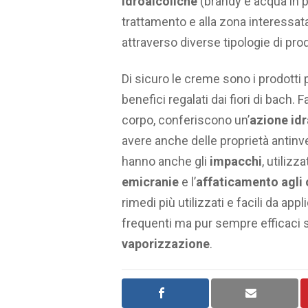
idroalcoliche
(brandy e acqua in p
trattamento e alla zona interessata
attraverso diverse tipologie di pro
Di sicuro le creme sono i prodotti pi
benefici regalati dai fiori di bach. 
corpo, conferiscono un’
azione
id
avere anche delle proprietà antinve
hanno anche gli
impacchi
, utilizza
emicranie
e l’
affaticamento agli 
rimedi più utilizzati e facili da appl
frequenti ma pur sempre efficaci s
vaporizzazione
.