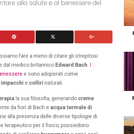
tare alla salute e al benessere del
ossiamo fare a meno di citare gli strepitosi
e dal medico britannico
Edward Bach
.
I
l benessere
e sono adoperati come
,
impacchi
e
colliri
naturali.
terapia
la sua filosofia, generando
creme
te da fiori di Bach e
acqua termale di
ie alla presenza delle diverse tipologie di
ore terapeutico per il fisico, possiedono