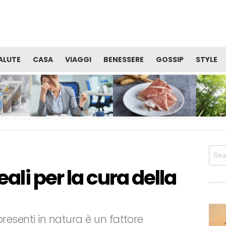
ALUTE
CASA
VIAGGI
BENESSERE
GOSSIP
STYLE
TE
VITAMINE: QUALE CURA È
PROSCIUTTO DI SAN
OCCUPAR
I
UTILE PER RECUPERARE
DANIELE: ALIMENTO
BENESSER
SERE
ENERGIA E ALLENTARE LA
PERFETTO PER LA TUA
SALUTE 
STANCHEZZA?
DIETA PRIMA DELL’ESTATE
CORPO
Sear
for:
eali per la cura della
presenti in natura è un fattore