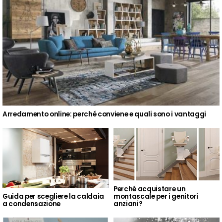
Arredamento online: perché conviene e quali sono i vantaggi
Perché acquistare un
Guida per scegliere la caldaia
montascale per i genitori
a condensazione
anziani?