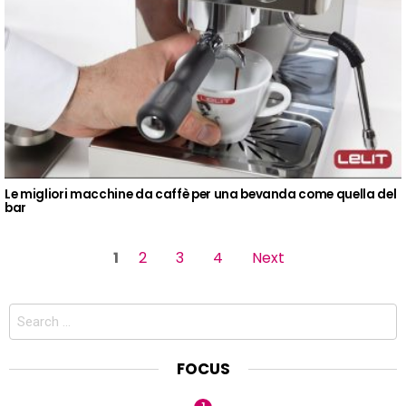
Le migliori macchine da caffè per una bevanda come quella del
bar
Pages
1
2
3
4
Next
Search
for:
FOCUS