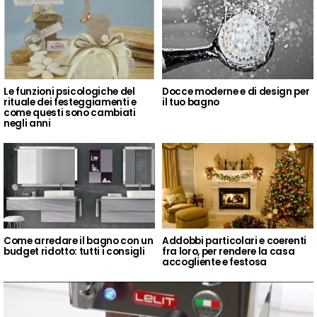
Le funzioni psicologiche del
Docce moderne e di design per
rituale dei festeggiamenti e
il tuo bagno
come questi sono cambiati
negli anni
Come arredare il bagno con un
Addobbi particolari e coerenti
budget ridotto: tutti i consigli
fra loro, per rendere la casa
accogliente e festosa