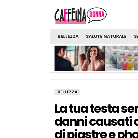
BELLEZZA
SALUTE NATURALE
S
NOVITÀ
GLI UOMINI SONO PRONTI
FARINE: UNA FON
PER UNA VERA RELAZIONE
SORPRENDENTE D
CON UNA RAGAZZA CHE
BENEFICI E BENES
LAVORA NELL’INDUSTRIA
DEGLI ADULTI?
BELLEZZA
La tua testa s
danni causati d
di piastre e ph