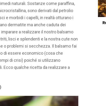
rimedi naturali. Sostanze come paraffina,
icrocristallina, sono derivati dal petrolio
i e morbidi i capelli, in realtà otturano i
R
ocano dermatite ma anche caduta dei
 imparare a realizzare il nostro balsamo
utriti, lisci e splendenti e la nostra cute non
che o problemi si secchezza. Il balsamo fai
aggio di essere economico (cosa che
pi di crisi) poiché si utilizzano
i. Ecco qualche ricetta da realizzare a
)