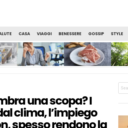
ALUTE
CASA
VIAGGI
BENESSERE
GOSSIP
STYLE
TE
VITAMINE: QUALE CURA È
PROSCIUTTO DI SAN
OCCUPAR
I
UTILE PER RECUPERARE
DANIELE: ALIMENTO
BENESSER
SERE
ENERGIA E ALLENTARE LA
PERFETTO PER LA TUA
SALUTE 
STANCHEZZA?
DIETA PRIMA DELL’ESTATE
CORPO
Sear
for:
embra una scopa? I
al clima, l’impiego
on, spesso rendono la