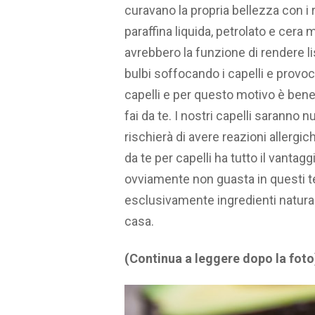
curavano la propria bellezza con i 
paraffina liquida, petrolato e cera m
avrebbero la funzione di rendere lisc
bulbi soffocando i capelli e prov
capelli e per questo motivo è bene
fai da te. I nostri capelli saranno n
rischierà di avere reazioni allergi
da te per capelli ha tutto il vant
ovviamente non guasta in questi tem
esclusivamente ingredienti natural
casa.
(Continua a leggere dopo la foto