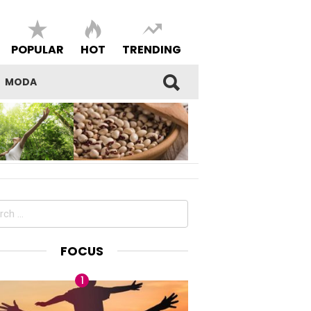
POPULAR
HOT
TRENDING
MODA
SI DEL
I FAGIOLI DI SARCONI IGP,
E E DELLA
BENESSERE E BELL’ESSERE
DEL PROPRIO
MADE IN LUCANIA
ch
FOCUS