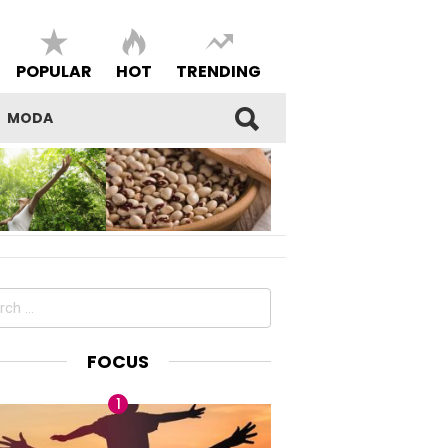
POPULAR
HOT
TRENDING
MODA
SI DEL
I FAGIOLI DI SARCONI IGP,
E E DELLA
BENESSERE E BELL’ESSERE
DEL PROPRIO
MADE IN LUCANIA
ch
FOCUS