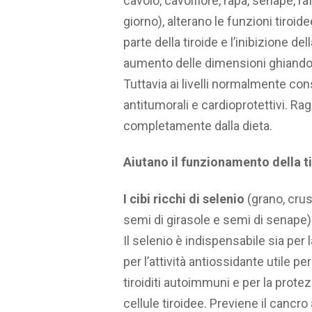
cavolo, cavolfiore, rapa, senape, ra
giorno), alterano le funzioni tiroid
parte della tiroide e l’inibizione d
aumento delle dimensioni ghiandol
Tuttavia ai livelli normalmente con
antitumorali e cardioprotettivi. Ra
completamente dalla dieta.
Aiutano il funzionamento della t
I cibi ricchi di selenio
(grano, crus
semi di girasole e semi di senape)
Il selenio è indispensabile sia per l
per l’attività antiossidante utile pe
tiroiditi autoimmuni e per la protez
cellule tiroidee. Previene il cancro a