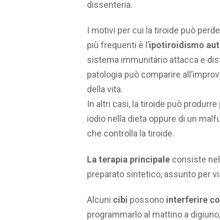
dissenteria.
I motivi per cui la tiroide può per
più frequenti è l’
ipotiroidismo a
sistema immunitario attacca e distr
patologia può comparire all’impro
della vita.
In altri casi, la tiroide può produrr
iodio nella dieta oppure di un malf
che controlla la tiroide.
La terapia principale
consiste nel
preparato sintetico, assunto per vi
Alcuni
cibi
possono
interferire c
programmarlo al mattino a digiuno