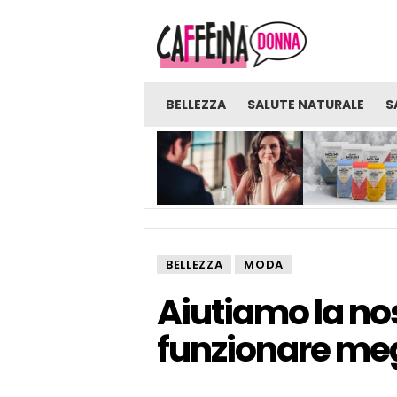
BELLEZZA
SALUTE NATURALE
S
NOVITÀ
GLI UOMINI SONO PRONTI
FARINE: UNA FON
PER UNA VERA RELAZIONE
SORPRENDENTE D
CON UNA RAGAZZA CHE
BENEFICI E BENES
LAVORA NELL’INDUSTRIA
DEGLI ADULTI?
BELLEZZA
MODA
Aiutiamo la nos
funzionare megl