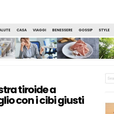
ALUTE
CASA
VIAGGI
BENESSERE
GOSSIP
STYLE
TE
VITAMINE: QUALE CURA È
PROSCIUTTO DI SAN
OCCUPAR
I
UTILE PER RECUPERARE
DANIELE: ALIMENTO
BENESSER
SERE
ENERGIA E ALLENTARE LA
PERFETTO PER LA TUA
SALUTE 
STANCHEZZA?
DIETA PRIMA DELL’ESTATE
CORPO
Sear
for:
tra tiroide a
io con i cibi giusti