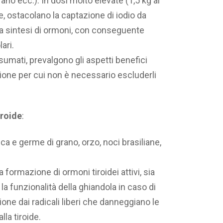
fano ecc.). In dosi molto elevate (1,5 kg al
ee, ostacolano la captazione di iodio da
ella sintesi di ormoni, con conseguente
ari.
sumati, prevalgono gli aspetti benefici
gione per cui non è necessario escluderli
iroide
:
ca e germe di grano, orzo, noci brasiliane,
a formazione di ormoni tiroidei attivi, sia
r la funzionalità della ghiandola in caso di
ione dai radicali liberi che danneggiano le
lla tiroide.