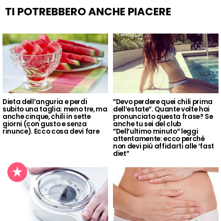
TI POTREBBERO ANCHE PIACERE
Dieta dell’anguria e perdi
”Devo perdere quei chili prima
subito una taglia: meno tre, ma
dell’estate”. Quante volte hai
anche cinque, chili in sette
pronunciato questa frase? Se
giorni (con gusto e senza
anche tu sei del club
rinunce). Ecco cosa devi fare
”Dell’ultimo minuto” leggi
attentamente: ecco perché
non devi più affidarti alle ‘fast
diet”