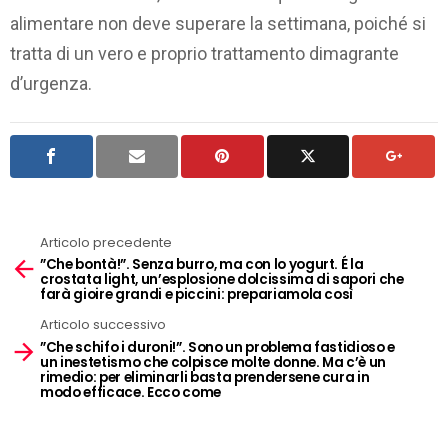
alimentare non deve superare la settimana, poiché si
tratta di un vero e proprio trattamento dimagrante
d’urgenza.
Articolo precedente
See
”Che bontà!”. Senza burro, ma con lo yogurt. É la
more
crostata light, un’esplosione dolcissima di sapori che
farà gioire grandi e piccini: prepariamola così
Articolo successivo
”Che schifo i duroni!”. Sono un problema fastidioso e
un inestetismo che colpisce molte donne. Ma c’è un
rimedio: per eliminarli basta prendersene cura in
modo efficace. Ecco come