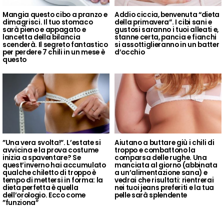
Mangia questo cibo a pranzo e
Addio ciccia, benvenuta “dieta
dimagrisci. Il tuo stomaco
della primavera”. I cibi sani e
sarà pieno e appagato e
gustosi saranno i tuoi alleati e,
lancetta della bilancia
stanne certa, pancia e fianchi
scenderà. Il segreto fantastico
si assottiglieranno in un batter
per perdere 7 chili in un mese è
d’occhio
questo
”Una vera svolta!”. L’estate si
Aiutano a buttare giù i chili di
avvicina e la prova costume
troppo e combattono la
inizia a spaventare? Se
comparsa delle rughe. Una
quest’inverno hai accumulato
manciata al giorno (abbinata
qualche chiletto di troppo è
a un’alimentazione sana) e
tempo di mettersi in forma: la
vedrai che risultati: rientrerai
dieta perfetta è quella
nei tuoi jeans preferiti e la tua
dell’orologio. Ecco come
pelle sarà splendente
”funziona”