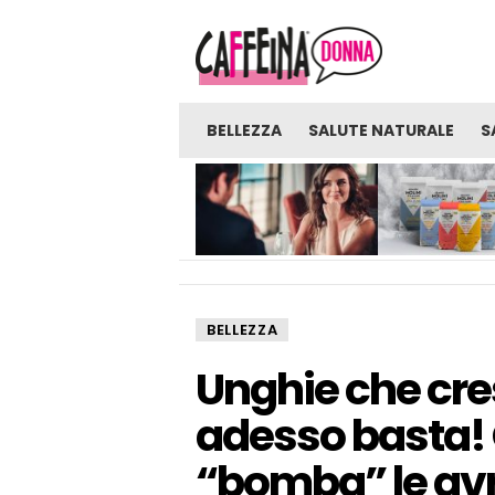
BELLEZZA
SALUTE NATURALE
S
NOVITÀ
GLI UOMINI SONO PRONTI
FARINE: UNA FON
PER UNA VERA RELAZIONE
SORPRENDENTE D
CON UNA RAGAZZA CHE
BENEFICI E BENES
LAVORA NELL’INDUSTRIA
DEGLI ADULTI?
BELLEZZA
Unghie che cr
adesso basta!
“bomba” le avra