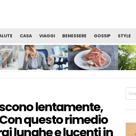
ALUTE
CASA
VIAGGI
BENESSERE
GOSSIP
STYLE
TE
VITAMINE: QUALE CURA È
PROSCIUTTO DI SAN
OCCUPAR
I
UTILE PER RECUPERARE
DANIELE: ALIMENTO
BENESSER
SERE
ENERGIA E ALLENTARE LA
PERFETTO PER LA TUA
SALUTE 
STANCHEZZA?
DIETA PRIMA DELL’ESTATE
CORPO
Sear
for:
escono lentamente,
 Con questo rimedio
i lunghe e lucenti in