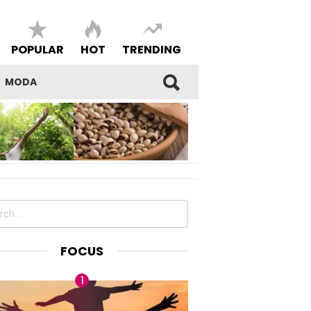
POPULAR
HOT
TRENDING
MODA
SI DEL
I FAGIOLI DI SARCONI IGP,
E E DELLA
BENESSERE E BELL’ESSERE
DEL PROPRIO
MADE IN LUCANIA
ch
FOCUS