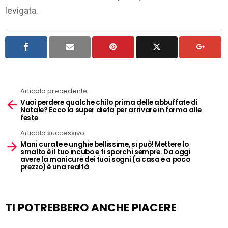
levigata.
Articolo precedente
See
Vuoi perdere qualche chilo prima delle abbuffate di
more
Natale? Ecco la super dieta per arrivare in forma alle
feste
Articolo successivo
Mani curate e unghie bellissime, si può! Mettere lo
smalto è il tuo incubo e ti sporchi sempre. Da oggi
avere la manicure dei tuoi sogni (a casa e a poco
prezzo) è una realtà
TI POTREBBERO ANCHE PIACERE