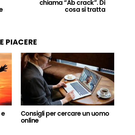
chiama “Ab crack”. Di
e
cosa si tratta
E PIACERE
 e
Consigli per cercare un uomo
online