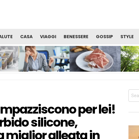
ALUTE
CASA
VIAGGI
BENESSERE
GOSSIP
STYLE
TE
VITAMINE: QUALE CURA È
PROSCIUTTO DI SAN
OCCUPAR
I
UTILE PER RECUPERARE
DANIELE: ALIMENTO
BENESSER
SERE
ENERGIA E ALLENTARE LA
PERFETTO PER LA TUA
SALUTE 
STANCHEZZA?
DIETA PRIMA DELL’ESTATE
CORPO
Sear
for:
impazziscono per lei!
rbido silicone,
 miglior alleata in