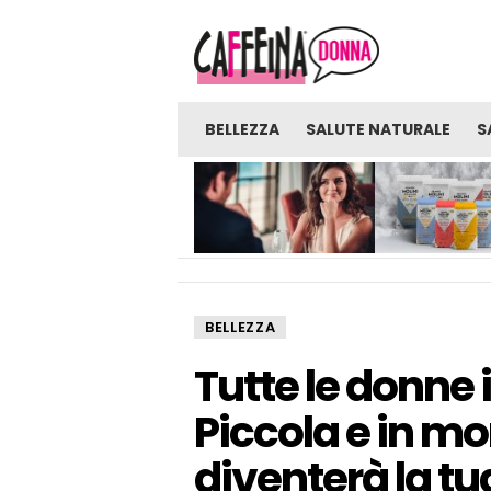
BELLEZZA
SALUTE NATURALE
S
NOVITÀ
GLI UOMINI SONO PRONTI
FARINE: UNA FON
PER UNA VERA RELAZIONE
SORPRENDENTE D
CON UNA RAGAZZA CHE
BENEFICI E BENES
LAVORA NELL’INDUSTRIA
DEGLI ADULTI?
BELLEZZA
Tutte le donne 
Piccola e in mo
diventerà la tua