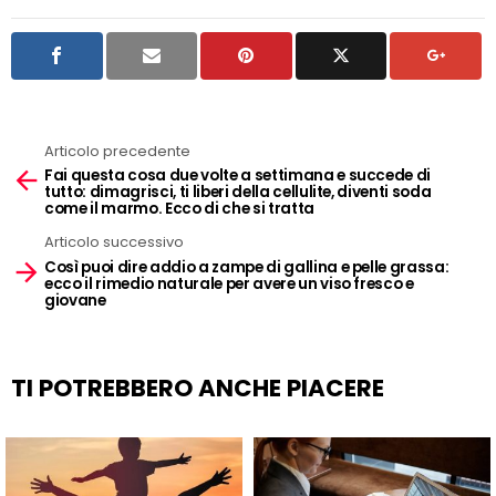
Articolo precedente
See
Fai questa cosa due volte a settimana e succede di
more
tutto: dimagrisci, ti liberi della cellulite, diventi soda
come il marmo. Ecco di che si tratta
Articolo successivo
Così puoi dire addio a zampe di gallina e pelle grassa:
ecco il rimedio naturale per avere un viso fresco e
giovane
TI POTREBBERO ANCHE PIACERE