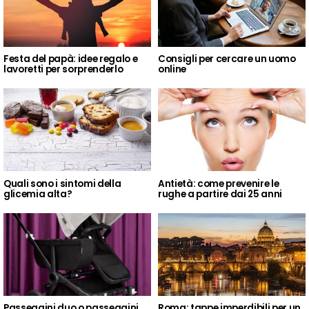
Festa del papà: idee regalo e
Consigli per cercare un uomo
lavoretti per sorprenderlo
online
Quali sono i sintomi della
Antietà: come prevenire le
glicemia alta?
rughe a partire dai 25 anni
Passeggini duo o passeggini
Roma: tappe imperdibili per un