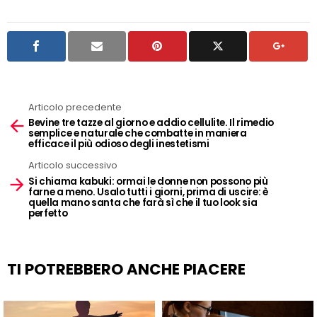
Articolo precedente
See
Bevine tre tazze al giorno e addio cellulite. Il rimedio
more
semplice e naturale che combatte in maniera
efficace il più odioso degli inestetismi
Articolo successivo
Si chiama kabuki: ormai le donne non possono più
farne a meno. Usalo tutti i giorni, prima di uscire: è
quella mano santa che farà sì che il tuo look sia
perfetto
TI POTREBBERO ANCHE PIACERE