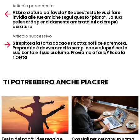
Articolo precedente
See
Abbronzatura da favola? Se quest’estate vuoi fare
more
invidia alle tue amiche segui questo ‘’piano’’. La tua
pelle sarà splendidamente ambrata e il colore più
duraturo
Articolo successivo
Strepitosa la torta cacao e ricotta: soffice e cremosa.
Prepararla è davvero molto semplice e vi stupirà per la
sua bontà e il suo profumo. Proviamo a farla? Ecco la
ricetta
TI POTREBBERO ANCHE PIACERE
Festa del papà: idee regalo e
Consigli per cercare un uomo