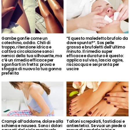
Gambe gonfie come un
”E questo maledetto brufolo da
cotechino, addio. Chili di
dove spunta?”. Sos pelle
troppo, ritenzione idrica e
grassa e brufoletti dell’ultimo
cattiva circolazione sono i
minuto. Il rimedio super
nemici della tua silhouette, ma
efficace e duraturo è questo:
c’è un rimedio efficace per
applica sul viso, lascia agire,
sgonfiarti in fretta: prova e
risciacqua e sei pronta per
sfoggia di nuovo la tua gonna
uscire
preferita
Crampi all’addome, dolore alla
Talloni screpolati, fastidiosi e
schiena e nausea. Sono i dolori
antiestetici. Se vuoi un piede a