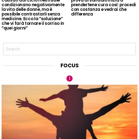
causati dal ciclo mestruale
prova di sandalo inizia a
condizionano negativamente
prendertene cura così: procedi
la vita delle donne, ma è
con costanza e vedrai che
possibile contrastarli senza
differenza
medicine. Ecco la ”soluzione”
che vi farà tornare il sorriso in
”quei giorni”
Search
for:
FOCUS