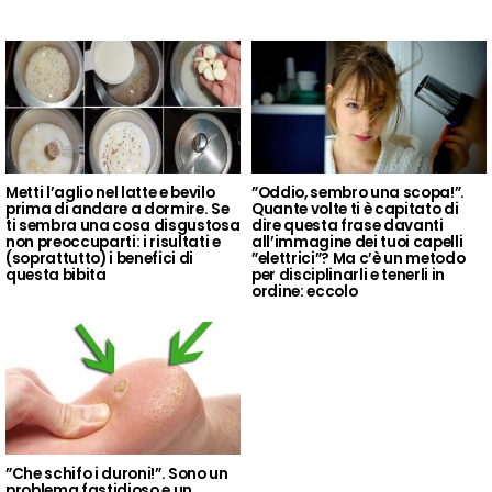
Metti l’aglio nel latte e bevilo
”Oddio, sembro una scopa!”.
prima di andare a dormire. Se
Quante volte ti è capitato di
ti sembra una cosa disgustosa
dire questa frase davanti
non preoccuparti: i risultati e
all’immagine dei tuoi capelli
(soprattutto) i benefici di
”elettrici”? Ma c’è un metodo
questa bibita
per disciplinarli e tenerli in
ordine: eccolo
”Che schifo i duroni!”. Sono un
problema fastidioso e un