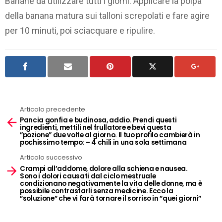
Banane da utilizzare tutti i giorni: Applicare la polpa
della banana matura sui talloni screpolati e fare agire
per 10 minuti, poi sciacquare e ripulire.
Articolo precedente
See
Pancia gonfia e budinosa, addio. Prendi questi
more
ingredienti, mettili nel frullatore e bevi questa
”pozione” due volte al giorno. Il tuo profilo cambierà in
pochissimo tempo: – 4 chili in una sola settimana
Articolo successivo
Crampi all’addome, dolore alla schiena e nausea.
Sono i dolori causati dal ciclo mestruale
condizionano negativamente la vita delle donne, ma è
possibile contrastarli senza medicine. Ecco la
”soluzione” che vi farà tornare il sorriso in ”quei giorni”