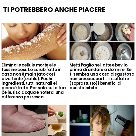
TI POTREBBERO ANCHE PIACERE
Elimina le cellule morte e le
Metti l’aglio nel latte e bevilo
tossine così. Lo scrub fatto in
prima di andare a dormire. Se
casa non è mai stato cosi
ti sembra una cosa disgustosa
divertente (e utile). Pochi
non preoccuparti: i risultati e
ingredienti, tutti naturali e il
(soprattutto) i benefici di
gioco è fatto. Passalo sulla tua
questa bibita
pelle, risciacqua e noterai una
differenza pazzesca