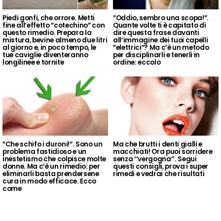
Piedi gonfi, che orrore. Metti
”Oddio, sembro una scopa!”.
fine all’effetto ”cotechino” con
Quante volte ti è capitato di
questo rimedio. Prepara la
dire questa frase davanti
mistura, bevine almeno due litri
all’immagine dei tuoi capelli
al giorno e, in poco tempo, le
”elettrici”? Ma c’è un metodo
tue caviglie diventeranno
per disciplinarli e tenerli in
longilinee e tornite
ordine: eccolo
”Che schifo i duroni!”. Sono un
Ma che brutti i denti gialli e
problema fastidioso e un
macchiati! Ora puoi sorridere
inestetismo che colpisce molte
senza ‘’vergogna’’. Segui
donne. Ma c’è un rimedio: per
questi consigli, prova i super
eliminarli basta prendersene
rimedi e vedrai che risultati
cura in modo efficace. Ecco
come