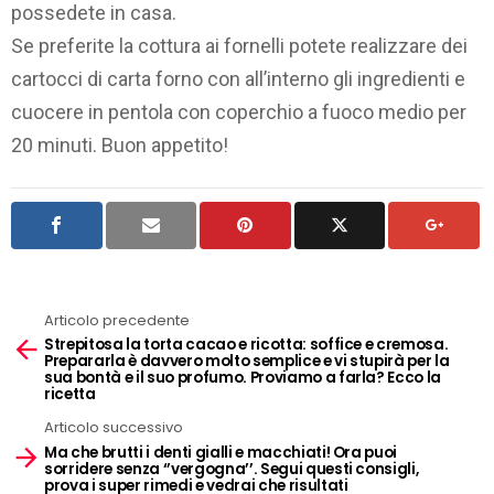
possedete in casa.
Se preferite la cottura ai fornelli potete realizzare dei
cartocci di carta forno con all’interno gli ingredienti e
cuocere in pentola con coperchio a fuoco medio per
20 minuti. Buon appetito!
Articolo precedente
See
Strepitosa la torta cacao e ricotta: soffice e cremosa.
more
Prepararla è davvero molto semplice e vi stupirà per la
sua bontà e il suo profumo. Proviamo a farla? Ecco la
ricetta
Articolo successivo
Ma che brutti i denti gialli e macchiati! Ora puoi
sorridere senza ‘’vergogna’’. Segui questi consigli,
prova i super rimedi e vedrai che risultati