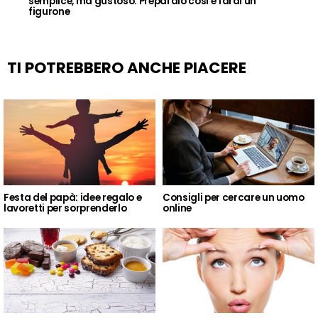
semplice, ma gustoso. Preparalo così e farai un
figurone
TI POTREBBERO ANCHE PIACERE
Festa del papà: idee regalo e
Consigli per cercare un uomo
lavoretti per sorprenderlo
online