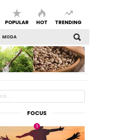
POPULAR
HOT
TRENDING
MODA
SI DEL
I FAGIOLI DI SARCONI IGP,
E E DELLA
BENESSERE E BELL’ESSERE
DEL PROPRIO
MADE IN LUCANIA
ch
FOCUS