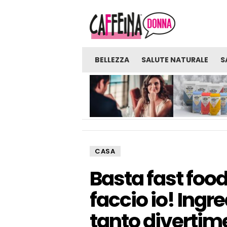
BELLEZZA
SALUTE NATURALE
S
NOVITÀ
GLI UOMINI SONO PRONTI
FARINE: UNA FON
PER UNA VERA RELAZIONE
SORPRENDENTE D
CON UNA RAGAZZA CHE
BENEFICI E BENES
LAVORA NELL’INDUSTRIA
DEGLI ADULTI?
CASA
Basta fast food
faccio io! Ingre
tanto diverti