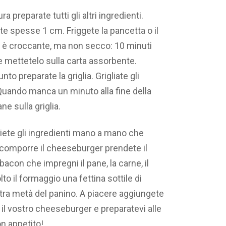
 preparate tutti gli altri ingredienti.
te spesse 1 cm. Friggete la pancetta o il
n è croccante, ma non secco: 10 minuti
 e mettetelo sulla carta assorbente.
to preparate la griglia. Grigliate gli
Quando manca un minuto alla fine della
ne sulla griglia.
liete gli ingredienti mano a mano che
 comporre il cheeseburger prendete il
bacon che impregni il pane, la carne, il
o il formaggio una fettina sottile di
ltra metà del panino. A piacere aggiungete
e il vostro cheeseburger e preparatevi alle
n appetito!