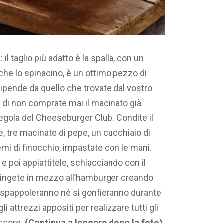
il taglio più adatto è la spalla, con un
che lo spinacino, è un ottimo pezzo di
ipende da quello che trovate dal vostro
o di non comprate mai il macinato già
regola del Cheeseburger Club. Condite il
, tre macinate di pepe, un cucchiaio di
mi di finocchio, impastate con le mani.
e poi appiattitele, schiacciando con il
spingete in mezzo all’hamburger creando
i spappoleranno né si gonfieranno durante
li attrezzi appositi per realizzare tutti gli
ssore.
(Continua a leggere dopo la foto)