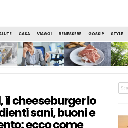
ALUTE
CASA
VIAGGI
BENESSERE
GOSSIP
STYLE
TE
VITAMINE: QUALE CURA È
PROSCIUTTO DI SAN
OCCUPAR
I
UTILE PER RECUPERARE
DANIELE: ALIMENTO
BENESSER
SERE
ENERGIA E ALLENTARE LA
PERFETTO PER LA TUA
SALUTE 
STANCHEZZA?
DIETA PRIMA DELL’ESTATE
CORPO
Sear
for:
, il cheeseburger lo
dienti sani, buoni e
mento: ecco come