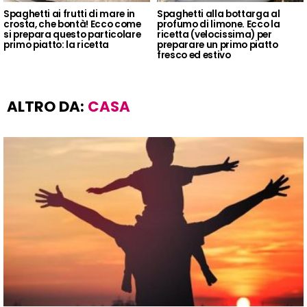
Spaghetti ai frutti di mare in
Spaghetti alla bottarga al
crosta, che bontà! Ecco come
profumo di limone. Ecco la
si prepara questo particolare
ricetta (velocissima) per
primo piatto: la ricetta
preparare un primo piatto
fresco ed estivo
ALTRO DA:
CASA