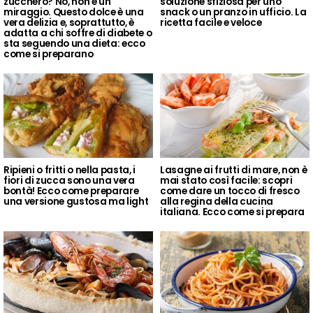
zucchero? No, non è un
soluzione sfiziosa per uno
miraggio. Questo dolce è una
snack o un pranzo in ufficio. La
vera delizia e, soprattutto, è
ricetta facile e veloce
adatta a chi soffre di diabete o
sta seguendo una dieta: ecco
come si preparano
Ripieni o fritti o nella pasta, i
Lasagne ai frutti di mare, non è
fiori di zucca sono una vera
mai stato così facile: scopri
bontà! Ecco come preparare
come dare un tocco di fresco
una versione gustosa ma light
alla regina della cucina
italiana. Ecco come si prepara