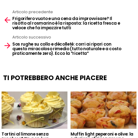
Articolo precedente
See
Frigorifero vuoto e una cena da improvvisare? Il
more
risotto al rosmarino è la risposta: la ricetta fresca e
veloce che fa impazzire tutti
Articolo successivo
Sos rughe su collo e décolleté: corri ai ripari con
questo miracoloso rimedio (tutto naturale e a costo
praticamente zero). Ecco la ”ricetta”
TI POTREBBERO ANCHE PIACERE
Tortini al limone senza
Muffin light peperoni e olive: la