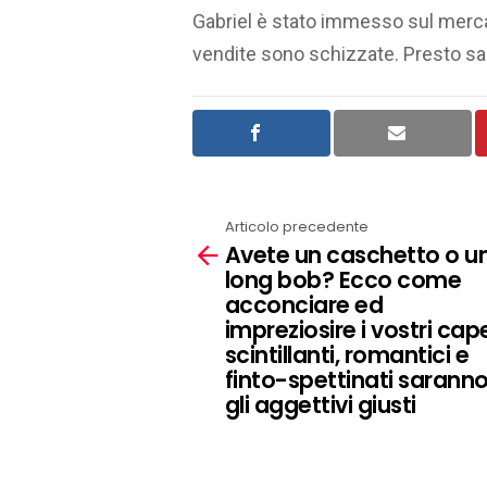
Gabriel è stato immesso sul merca
vendite sono schizzate. Presto sar
Articolo precedente
See
Avete un caschetto o u
more
long bob? Ecco come
acconciare ed
impreziosire i vostri capel
scintillanti, romantici e
finto-spettinati sarann
gli aggettivi giusti