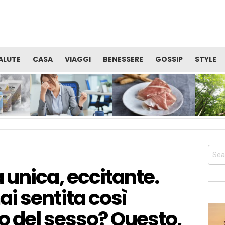
ALUTE
CASA
VIAGGI
BENESSERE
GOSSIP
STYLE
TE
VITAMINE: QUALE CURA È
PROSCIUTTO DI SAN
OCCUPAR
I
UTILE PER RECUPERARE
DANIELE: ALIMENTO
BENESSER
SERE
ENERGIA E ALLENTARE LA
PERFETTO PER LA TUA
SALUTE 
STANCHEZZA?
DIETA PRIMA DELL’ESTATE
CORPO
Sear
for:
 unica, eccitante.
i sentita così
ro del sesso? Questo,