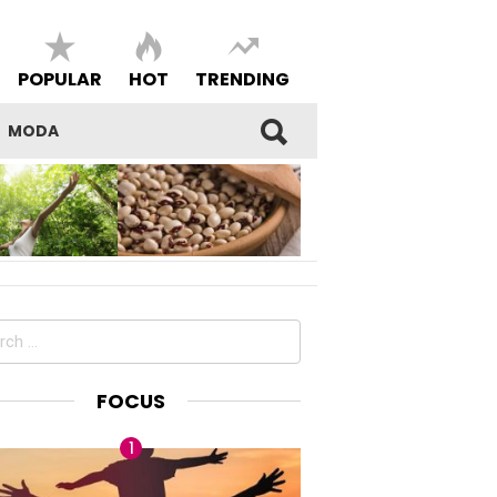
POPULAR
HOT
TRENDING
MODA
SI DEL
I FAGIOLI DI SARCONI IGP,
E E DELLA
BENESSERE E BELL’ESSERE
DEL PROPRIO
MADE IN LUCANIA
ch
FOCUS