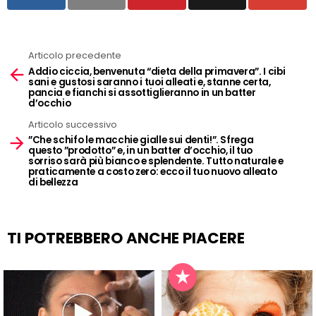
Articolo precedente
See
Addio ciccia, benvenuta “dieta della primavera”. I cibi
more
sani e gustosi saranno i tuoi alleati e, stanne certa,
pancia e fianchi si assottiglieranno in un batter
d’occhio
Articolo successivo
”Che schifo le macchie gialle sui denti!”. Sfrega
questo ”prodotto” e, in un batter d’occhio, il tuo
sorriso sarà più bianco e splendente. Tutto naturale e
praticamente a costo zero: ecco il tuo nuovo alleato
di bellezza
TI POTREBBERO ANCHE PIACERE