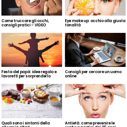
Come truccare gli occhi,
Eye make up: occhio alla giusta
consigli pratici – VIDEO
tonalità
Festa del papà: idee regalo e
Consigli per cercare un uomo
lavoretti per sorprenderlo
online
Quali sono i sintomi della
Antietà: come prevenire le