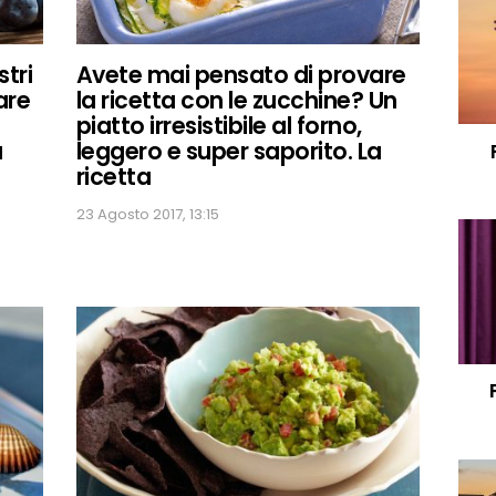
tri
Avete mai pensato di provare
rare
la ricetta con le zucchine? Un
piatto irresistibile al forno,
a
leggero e super saporito. La
ricetta
23 Agosto 2017, 13:15