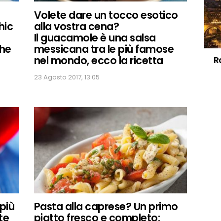
Volete dare un tocco esotico
hic
alla vostra cena?
Il guacamole è una salsa
che
messicana tra le più famose
nel mondo, ecco la ricetta
R
23 Agosto 2017, 13:05
 più
Pasta alla caprese? Un primo
te
piatto fresco e completo: