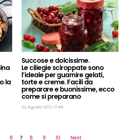
Succose e dolcissime.
cina
Le ciliegie sciroppate sono
l’ideale per guarnire gelati,
o la
torte e creme. Facili da
preparare e buonissime, ecco
come si preparano
22 Agosto 2017, 17:49
6
7
8
9
10
Next