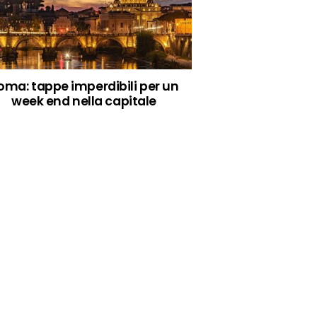
oma: tappe imperdibili per un
week end nella capitale