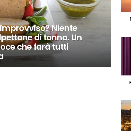
’improvviso? Niente
lpettone di tonno. Un
loce che farà tutti
ta