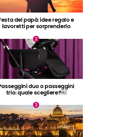
Festa del papà: idee regalo e
lavoretti per sorprenderlo
Passeggini duo o passeggini
trio: quale scegliere?￼