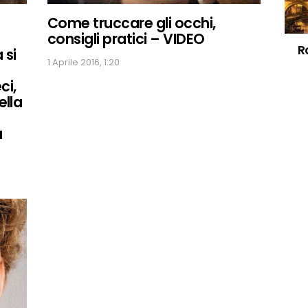
Come truccare gli occhi,
consigli pratici – VIDEO
R
 si
1 Aprile 2016, 1:20
ci,
ella
a