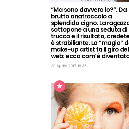
”Ma sono davvero io?”. Da
brutto anatroccolo a
splendido cigno. La ragazza
sottopone a una seduta di
trucco e il risultato, credete
è strabiliante. La ”magia” d
make-up artist fa il giro del
web: ecco com’è diventat
28 Aprile 2017, 16:35