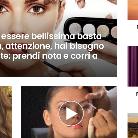
r essere bellissima basta
 attenzione, hai bisogno
e: prendi nota e corri a