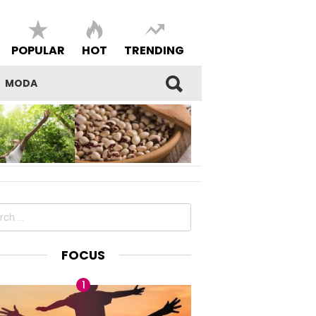
POPULAR
HOT
TRENDING
MODA
SI DEL
I FAGIOLI DI SARCONI IGP,
E E DELLA
BENESSERE E BELL’ESSERE
DEL PROPRIO
MADE IN LUCANIA
ch
FOCUS