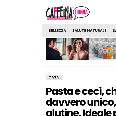
BELLEZZA
SALUTE NATURALE
S
NOVITÀ
GLI UOMINI SONO PRONTI
FARINE: UNA FON
PER UNA VERA RELAZIONE
SORPRENDENTE D
CON UNA RAGAZZA CHE
BENEFICI E BENES
LAVORA NELL’INDUSTRIA
DEGLI ADULTI?
CASA
Pasta e ceci, c
davvero unico,
glutine. Ideale