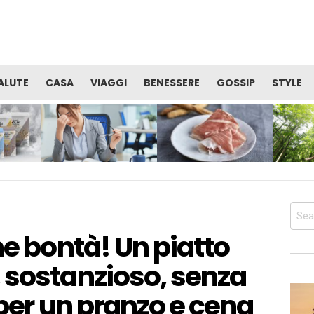
ALUTE
CASA
VIAGGI
BENESSERE
GOSSIP
STYLE
TE
VITAMINE: QUALE CURA È
PROSCIUTTO DI SAN
OCCUPAR
I
UTILE PER RECUPERARE
DANIELE: ALIMENTO
BENESSER
SERE
ENERGIA E ALLENTARE LA
PERFETTO PER LA TUA
SALUTE 
STANCHEZZA?
DIETA PRIMA DELL’ESTATE
CORPO
Sear
for:
he bontà! Un piatto
 sostanzioso, senza
 per un pranzo e cena