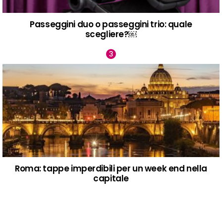
Passeggini duo o passeggini trio: quale
scegliere?￼
Roma: tappe imperdibili per un week end nella
capitale