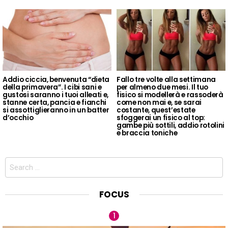
Addio ciccia, benvenuta “dieta
Fallo tre volte alla settimana
della primavera”. I cibi sani e
per almeno due mesi. Il tuo
gustosi saranno i tuoi alleati e,
fisico si modellerà e rassoderà
stanne certa, pancia e fianchi
come non mai e, se sarai
si assottiglieranno in un batter
costante, quest’estate
d’occhio
sfoggerai un fisico al top:
gambe più sottili, addio rotolini
e braccia toniche
Search
for:
FOCUS