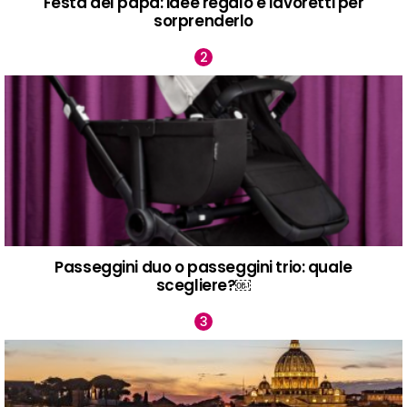
Festa del papà: idee regalo e lavoretti per
sorprenderlo
Passeggini duo o passeggini trio: quale
scegliere?￼