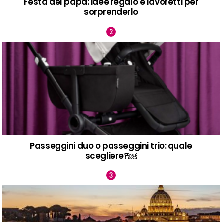
Festa del papà: idee regalo e lavoretti per
sorprenderlo
Passeggini duo o passeggini trio: quale
scegliere?￼