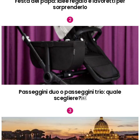
Festa del papà: idee regalo e lavoretti per
sorprenderlo
Passeggini duo o passeggini trio: quale
scegliere?￼