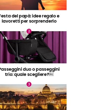
Festa del papà: idee regalo e
lavoretti per sorprenderlo
Passeggini duo o passeggini
trio: quale scegliere?￼