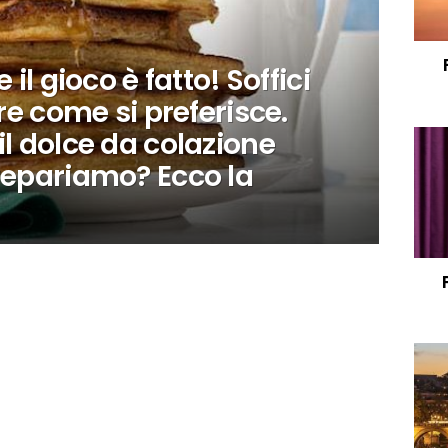
 il gioco è fatto! Soffici
ire come si preferisce.
il dolce da colazione
repariamo? Ecco la