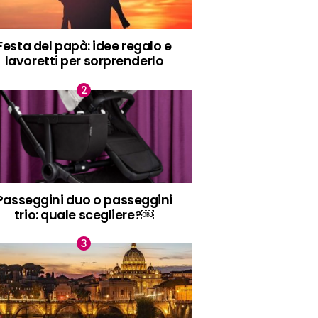
Festa del papà: idee regalo e
lavoretti per sorprenderlo
Passeggini duo o passeggini
trio: quale scegliere?￼