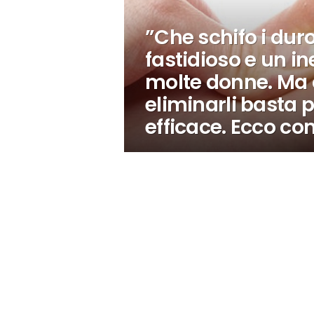
”Che schifo i dur
fastidioso e un i
molte donne. Ma c
eliminarli basta
efficace. Ecco c