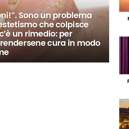
oni!”. Sono un problema
nestetismo che colpisce
’è un rimedio: per
 prendersene cura in modo
ome