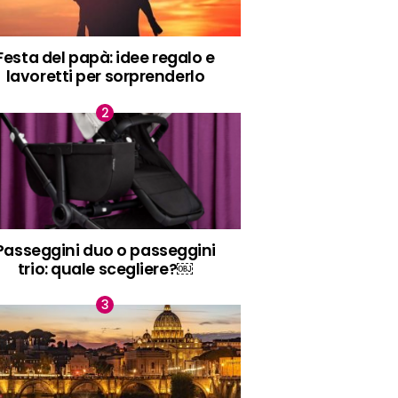
Festa del papà: idee regalo e
lavoretti per sorprenderlo
Passeggini duo o passeggini
trio: quale scegliere?￼