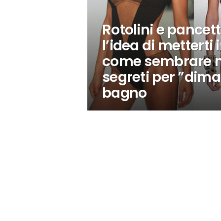
Rotolini e pancet
l’idea di metterti 
come sembrare ma
segreti per ”dima
bagno