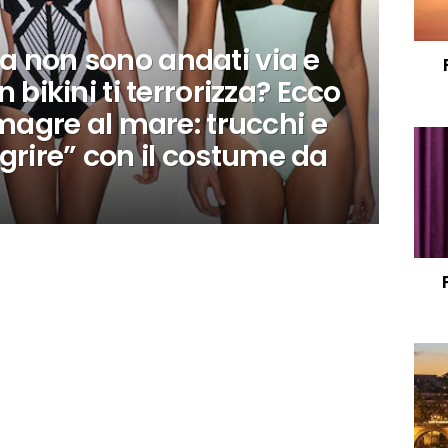
ta non sono andati via e
in bikini ti terrorizza? Ecco
gre al mare: trucchi e
grire” con il costume da