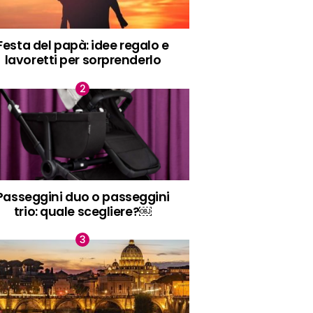
Festa del papà: idee regalo e
lavoretti per sorprenderlo
Passeggini duo o passeggini
trio: quale scegliere?￼