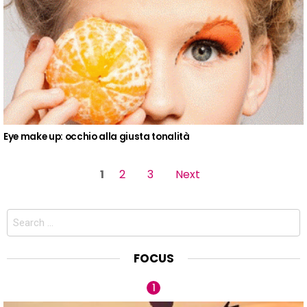
Eye make up: occhio alla giusta tonalità
Pages
1
2
3
Next
Search
for:
FOCUS