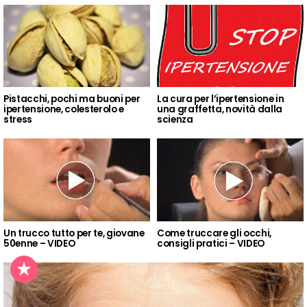
Pistacchi, pochi ma buoni per
La cura per l’ipertensione in
ipertensione, colesterolo e
una graffetta, novità dalla
stress
scienza
Un trucco tutto per te, giovane
Come truccare gli occhi,
50enne – VIDEO
consigli pratici – VIDEO